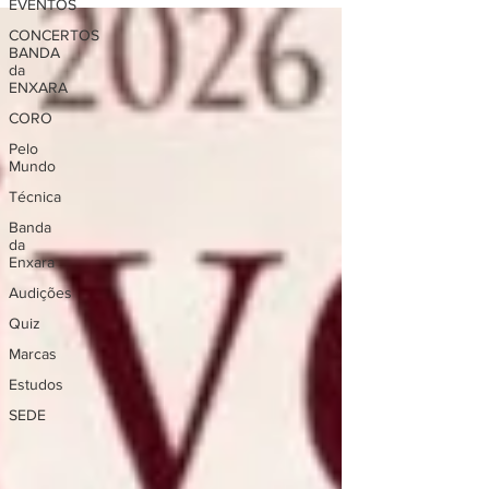
EVENTOS
CONCERTOS
BANDA
da
ENXARA
CORO
Pelo
Mundo
Técnica
Banda
da
Enxara
Audições
Quiz
Marcas
Estudos
SEDE