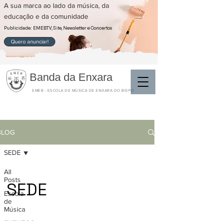
A sua marca ao lado da música, da
educação e da comunidade
Publicidade: EMEB.TV, Site, Newsletter e Concertos
Quero anunciar!
Banda da Enxara
EMEB - ESCOLA DE MÚSICA DE ENXARA DO BISPO
BLOG
SEDE
All
Posts
SEDE
Escola
de
Música