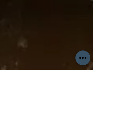
Nuno Margalha
25 de mar.
2 min de leitura
Concerto de Aniversário 33