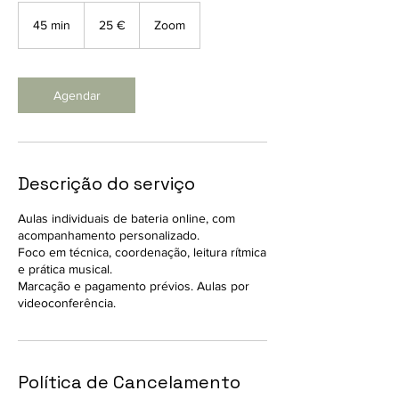
25
euros
45 min
4
25 €
Zoom
5
m
i
n
Agendar
Descrição do serviço
Aulas individuais de bateria online, com
acompanhamento personalizado.
Foco em técnica, coordenação, leitura rítmica
e prática musical.
Marcação e pagamento prévios. Aulas por
videoconferência.
Política de Cancelamento