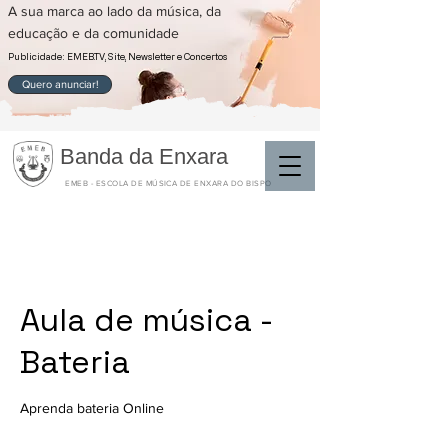
A sua marca ao lado da música, da
educação e da comunidade
Publicidade: EMEB.TV, Site, Newsletter e Concertos
Quero anunciar!
Banda da Enxara
EMEB - ESCOLA DE MÚSICA DE ENXARA DO BISPO
Aula de música -
Bateria
Aprenda bateria Online